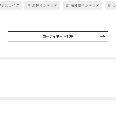
ホテルライク
淡色インテリア
海外風インテリア
カ
コーディネートTOP