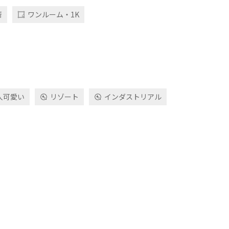
斎
ワンルーム・1K
人可愛い
リゾート
インダストリアル