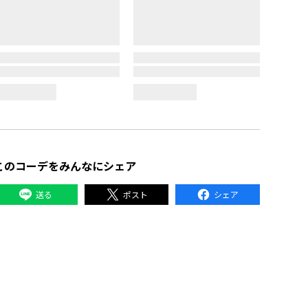
人ブラック」
”暮らし上手”が叶う心地よい新生活一人暮らしワン
ルーム
ルーム
2026.01.22 UP
このコーデをみんなにシェア
送る
ポスト
シェア